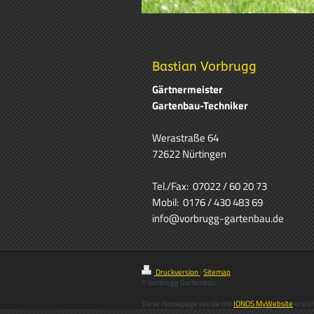
Bastian Vorbrugg
Gärtnermeister
Gartenbau-Techniker
Werastraße 64
72622 Nürtingen
Tel./Fax: 07022 / 60 20 73
Mobil: 0176 / 430 483 69
info@vorbrugg-gartenbau.de
Druckversion
|
Sitemap
© Vorbrugg Gartenbau
Diese Homepage wurde mit
IONOS MyWebsite
erstel