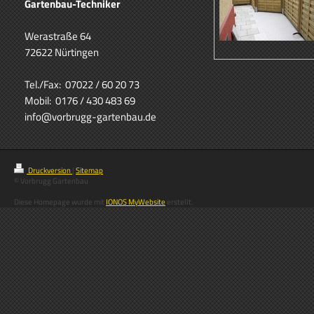
Gartenbau-Techniker
Werastraße 64
72622 Nürtingen
Tel./Fax: 07022 / 60 20 73
Mobil: 0176 / 430 483 69
info@vorbrugg-gartenbau.de
Druckversion
|
Sitemap
© Vorbrugg Gartenbau
Diese Homepage wurde mit
IONOS MyWebsite
erstellt.